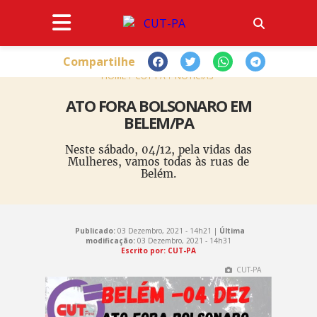
Compartilhe
HOME
CUT-PA
NOTÍCIAS
ATO FORA BOLSONARO EM
BELEM/PA
Neste sábado, 04/12, pela vidas das
Mulheres, vamos todas às ruas de
Belém.
Publicado:
03 Dezembro, 2021 - 14h21 |
Última
modificação:
03 Dezembro, 2021 - 14h31
Escrito por: CUT-PA
CUT-PA